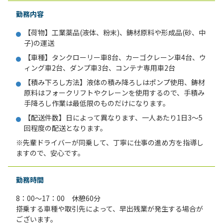
勤務内容
【荷物】工業薬品(液体、粉末)、鋳材原料や形成品(砂、中
子)の運送
【車種】タンクローリー車8台、カーゴクレーン車4台、ウ
ィング車2台、ダンプ車3台、コンテナ専用車2台
【積み下ろし方法】液体の積み降ろしはポンプ使用、鋳材
原料はフォークリフトやクレーンを使用するので、手積み
手降ろし作業は最低限のものだけになります。
【配送件数】日によって異なります、一人あたり1日3～5
回程度の配送となります。
※先輩ドライバーが同乗して、丁寧に仕事の進め方を指導し
ますので、安心です。
勤務時間
8：00～17：00 休憩60分
搭乗する車種や取引先によって、早出残業が発生する場合が
ございます。